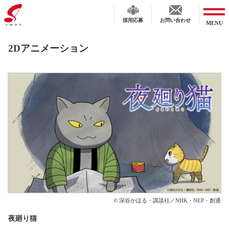
採用応募
お問い合わせ
MENU
コ
2Dアニメーション
ン
テ
ン
ツ
へ
ス
キ
ッ
プ
© 深谷かほる・講談社／NHK・NEP・創通
夜廻り猫