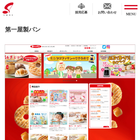
採用応募
お問い合わせ
MENU
コ
第一屋製パン
ン
テ
ン
ツ
へ
ス
キ
ッ
プ